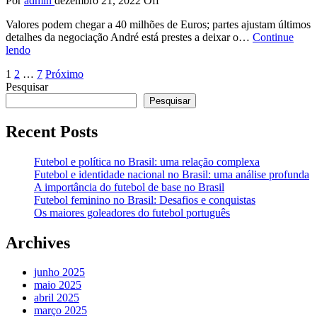
Por
admin
dezembro 21, 2022
Off
Valores podem chegar a 40 milhões de Euros; partes ajustam últimos
detalhes da negociação André está prestes a deixar o…
Continue
lendo
Paginação
1
2
…
7
Próximo
Pesquisar
de
Pesquisar
posts
Recent Posts
Futebol e política no Brasil: uma relação complexa
Futebol e identidade nacional no Brasil: uma análise profunda
A importância do futebol de base no Brasil
Futebol feminino no Brasil: Desafios e conquistas
Os maiores goleadores do futebol português
Archives
junho 2025
maio 2025
abril 2025
março 2025