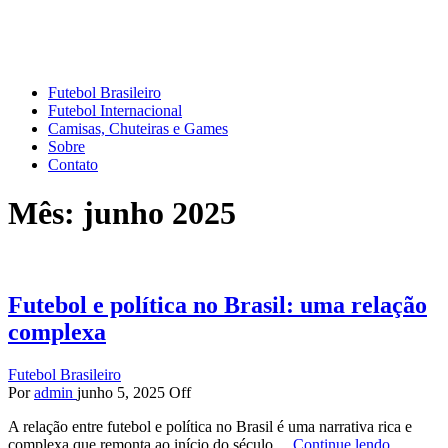
Mundo do Futebol
Tudo sobre o esporte mais amado do Planeta
Futebol Brasileiro
Futebol Internacional
Camisas, Chuteiras e Games
Sobre
Contato
Mês:
junho 2025
Futebol e política no Brasil: uma relação
complexa
Futebol Brasileiro
Por
admin
junho 5, 2025
Off
A relação entre futebol e política no Brasil é uma narrativa rica e
complexa que remonta ao início do século…
Continue lendo