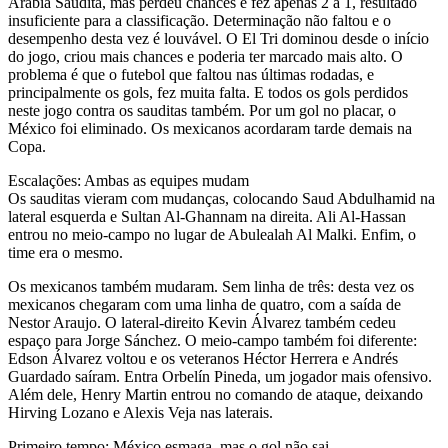
Arábia Saudita, mas perdeu chances e fez apenas 2 a 1, resultado
insuficiente para a classificação. Determinação não faltou e o
desempenho desta vez é louvável. O El Tri dominou desde o início
do jogo, criou mais chances e poderia ter marcado mais alto. O
problema é que o futebol que faltou nas últimas rodadas, e
principalmente os gols, fez muita falta. E todos os gols perdidos
neste jogo contra os sauditas também. Por um gol no placar, o
México foi eliminado. Os mexicanos acordaram tarde demais na
Copa.
Escalações: Ambas as equipes mudam
Os sauditas vieram com mudanças, colocando Saud Abdulhamid na
lateral esquerda e Sultan Al-Ghannam na direita. Ali Al-Hassan
entrou no meio-campo no lugar de Abulealah Al Malki. Enfim, o
time era o mesmo.
Os mexicanos também mudaram. Sem linha de três: desta vez os
mexicanos chegaram com uma linha de quatro, com a saída de
Nestor Araujo. O lateral-direito Kevin Álvarez também cedeu
espaço para Jorge Sánchez. O meio-campo também foi diferente:
Edson Álvarez voltou e os veteranos Héctor Herrera e Andrés
Guardado saíram. Entra Orbelín Pineda, um jogador mais ofensivo.
Além dele, Henry Martin entrou no comando de ataque, deixando
Hirving Lozano e Alexis Veja nas laterais.
Primeiro tempo: México esmaga, mas o gol não sai