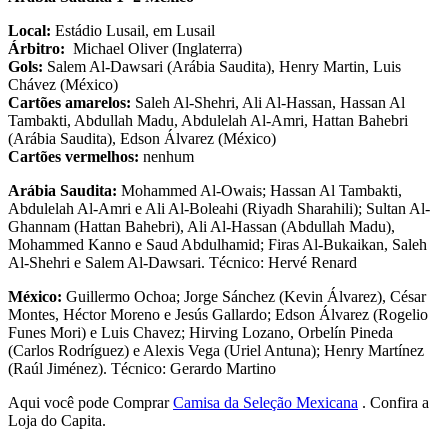
Local:
Estádio Lusail, em Lusail
Árbitro:
Michael Oliver (Inglaterra)
Gols:
Salem Al-Dawsari (Arábia Saudita), Henry Martin, Luis
Chávez (México)
Cartões amarelos:
Saleh Al-Shehri, Ali Al-Hassan, Hassan Al
Tambakti, Abdullah Madu, Abdulelah Al-Amri, Hattan Bahebri
(Arábia Saudita), Edson Álvarez (México)
Cartões vermelhos:
nenhum
Arábia Saudita:
Mohammed Al-Owais; Hassan Al Tambakti,
Abdulelah Al-Amri e Ali Al-Boleahi (Riyadh Sharahili); Sultan Al-
Ghannam (Hattan Bahebri), Ali Al-Hassan (Abdullah Madu),
Mohammed Kanno e Saud Abdulhamid; Firas Al-Bukaikan, Saleh
Al-Shehri e Salem Al-Dawsari. Técnico: Hervé Renard
México:
Guillermo Ochoa; Jorge Sánchez (Kevin Álvarez), César
Montes, Héctor Moreno e Jesús Gallardo; Edson Álvarez (Rogelio
Funes Mori) e Luis Chavez; Hirving Lozano, Orbelín Pineda
(Carlos Rodríguez) e Alexis Vega (Uriel Antuna); Henry Martínez
(Raúl Jiménez). Técnico: Gerardo Martino
Aqui você pode Comprar
Camisa da Seleção Mexicana
. Confira a
Loja do Capita.