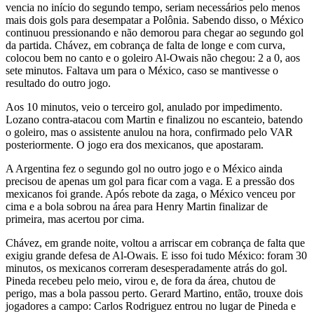
vencia no início do segundo tempo, seriam necessários pelo menos
mais dois gols para desempatar a Polônia. Sabendo disso, o México
continuou pressionando e não demorou para chegar ao segundo gol
da partida. Chávez, em cobrança de falta de longe e com curva,
colocou bem no canto e o goleiro Al-Owais não chegou: 2 a 0, aos
sete minutos. Faltava um para o México, caso se mantivesse o
resultado do outro jogo.
Aos 10 minutos, veio o terceiro gol, anulado por impedimento.
Lozano contra-atacou com Martin e finalizou no escanteio, batendo
o goleiro, mas o assistente anulou na hora, confirmado pelo VAR
posteriormente. O jogo era dos mexicanos, que apostaram.
A Argentina fez o segundo gol no outro jogo e o México ainda
precisou de apenas um gol para ficar com a vaga. E a pressão dos
mexicanos foi grande. Após rebote da zaga, o México venceu por
cima e a bola sobrou na área para Henry Martin finalizar de
primeira, mas acertou por cima.
Chávez, em grande noite, voltou a arriscar em cobrança de falta que
exigiu grande defesa de Al-Owais. E isso foi tudo México: foram 30
minutos, os mexicanos correram desesperadamente atrás do gol.
Pineda recebeu pelo meio, virou e, de fora da área, chutou de
perigo, mas a bola passou perto. Gerard Martino, então, trouxe dois
jogadores a campo: Carlos Rodriguez entrou no lugar de Pineda e