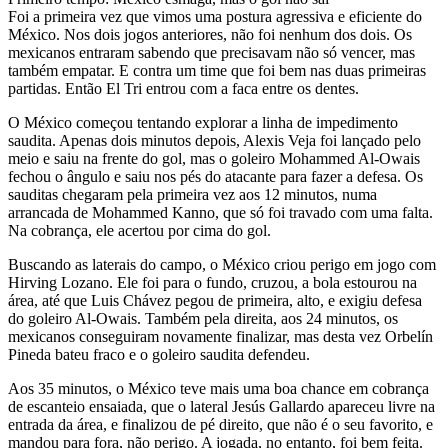
Foi a primeira vez que vimos uma postura agressiva e eficiente do
México. Nos dois jogos anteriores, não foi nenhum dos dois. Os
mexicanos entraram sabendo que precisavam não só vencer, mas
também empatar. E contra um time que foi bem nas duas primeiras
partidas. Então El Tri entrou com a faca entre os dentes.
O México começou tentando explorar a linha de impedimento
saudita. Apenas dois minutos depois, Alexis Veja foi lançado pelo
meio e saiu na frente do gol, mas o goleiro Mohammed Al-Owais
fechou o ângulo e saiu nos pés do atacante para fazer a defesa. Os
sauditas chegaram pela primeira vez aos 12 minutos, numa
arrancada de Mohammed Kanno, que só foi travado com uma falta.
Na cobrança, ele acertou por cima do gol.
Buscando as laterais do campo, o México criou perigo em jogo com
Hirving Lozano. Ele foi para o fundo, cruzou, a bola estourou na
área, até que Luis Chávez pegou de primeira, alto, e exigiu defesa
do goleiro Al-Owais. Também pela direita, aos 24 minutos, os
mexicanos conseguiram novamente finalizar, mas desta vez Orbelín
Pineda bateu fraco e o goleiro saudita defendeu.
Aos 35 minutos, o México teve mais uma boa chance em cobrança
de escanteio ensaiada, que o lateral Jesús Gallardo apareceu livre na
entrada da área, e finalizou de pé direito, que não é o seu favorito, e
mandou para fora, não perigo. A jogada, no entanto, foi bem feita.