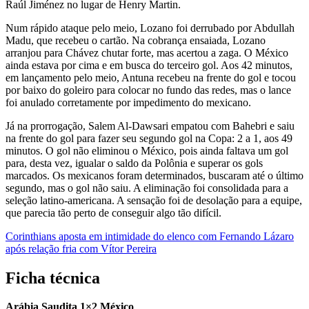
Raúl Jiménez no lugar de Henry Martin.
Num rápido ataque pelo meio, Lozano foi derrubado por Abdullah
Madu, que recebeu o cartão. Na cobrança ensaiada, Lozano
arranjou para Chávez chutar forte, mas acertou a zaga. O México
ainda estava por cima e em busca do terceiro gol. Aos 42 minutos,
em lançamento pelo meio, Antuna recebeu na frente do gol e tocou
por baixo do goleiro para colocar no fundo das redes, mas o lance
foi anulado corretamente por impedimento do mexicano.
Já na prorrogação, Salem Al-Dawsari empatou com Bahebri e saiu
na frente do gol para fazer seu segundo gol na Copa: 2 a 1, aos 49
minutos. O gol não eliminou o México, pois ainda faltava um gol
para, desta vez, igualar o saldo da Polônia e superar os gols
marcados. Os mexicanos foram determinados, buscaram até o último
segundo, mas o gol não saiu. A eliminação foi consolidada para a
seleção latino-americana. A sensação foi de desolação para a equipe,
que parecia tão perto de conseguir algo tão difícil.
Corinthians aposta em intimidade do elenco com Fernando Lázaro
após relação fria com Vítor Pereira
Ficha técnica
Arábia Saudita 1×2 México