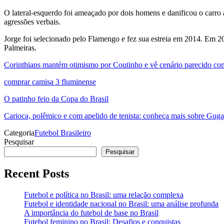
O lateral-esquerdo foi ameaçado por dois homens e danificou o carro 
agressões verbais.
Jorge foi selecionado pelo Flamengo e fez sua estreia em 2014. Em 20
Palmeiras.
Corinthians mantém otimismo por Coutinho e vê cenário parecido c
comprar camisa 3 fluminense
O patinho feio da Copa do Brasil
Carioca, polêmico e com apelido de tenista: conheça mais sobre Guga
Categoria
Futebol Brasileiro
Pesquisar
Pesquisar
Recent Posts
Futebol e política no Brasil: uma relação complexa
Futebol e identidade nacional no Brasil: uma análise profunda
A importância do futebol de base no Brasil
Futebol feminino no Brasil: Desafios e conquistas