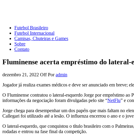
Mundo do Futebol
Tudo sobre o esporte mais amado do Planeta
Futebol Brasileiro
Futebol Internacional
Camisas, Chuteiras e Games
Sobre
Contato
Fluminense acerta empréstimo do lateral-
dezembro 21, 2022
Off
Por
admin
Jogador já realiza exames médicos e deve ser anunciado em breve; e
O Fluminense contratou o lateral-esquerdo Jorge por empréstimo ao Pa
informações da negociação foram divulgadas pelo site “
NetFlu
” e con
Jorge chega para desempenhar um dos papéis que mais faltam no elenco 
Callegari foi utilizado até a lesão. O influenza encerrou o ano e o j
O lateral-esquerdo, que conquistou o título brasileiro com o Palmeir
rodadas e entrou na fase final da competição.