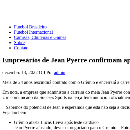
Mundo do Futebol
Tudo sobre o esporte mais amado do Planeta
Futebol Brasileiro
Futebol Internacional
Camisas, Chuteiras e Games
Sobre
Contato
Empresários de Jean Pyerre confirmam ap
dezembro 13, 2022
Off
Por
admin
Meia de 24 anos rescindirá contrato com o Grêmio e encerrará a carrei
Em nota, a empresa que administra a carreira do meia Jean Pyerre conf
Um comunicado da Success Sports na terça-feira anunciou oficialment
– Sabemos do potencial de Jean e esperamos que esta não seja a decisã
Veja também
Grêmio afasta Lucas Leiva após teste cardíaco
Jean Pyerre afastado, deve ser negociado para o Grêmio – Fot