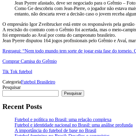
Jean Pyerre afastado, deve ser negociado para o Grêmio – Fot
Como Ge descobriu com Jean-Pierre, o jogador não estava mais 
entanto, não descarta rever a decisão caso o jovem receba alg
O empresário Igor Zveibrucker está entre os responsáveis ​​pela gestã
A rescisão do contrato com o Grêmio foi acertada, mas o meio-campis
foi emprestado ao Avaí por conta do campeonato brasileiro.
Jean Pyerre disputou 164 jogos profissionais pelo Grêmio e Avaí, m
Regragui: “Nem todo mundo tem sorte de jogar esta fase do torneio. O 
Comprar Camisa do Grêmio
Tik Tok futebol
Categoria
Futebol Brasileiro
Pesquisar
Pesquisar
Recent Posts
Futebol e política no Brasil: uma relação complexa
Futebol e identidade nacional no Brasil: uma análise profunda
A importância do futebol de base no Brasil
Futebol feminino no Brasil: Desafios e conquistas