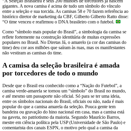
“A Seleção Brasileira e seus 200 milhões de torcedores já nascem
gigantes. A nova camisa é acima de tudo um símbolo do vínculo
entre a seleção e sua torcida. As camisas 58 e 70 fazem referência ao
histórico diretor de marketing da CBF, Gilberto Gilberto Ratto disse:
“O time venceu e reafirmou o DNA brasileiro com o futebol.
Como “símbolo mais popular do Brasil”, a simbologia da camisa se
reflete fortemente na construção identitária de muitas expressões
populares no Brasil. No Diretas Já, o amarelo (a cor das camisas do
time) deu cor aos milhões que saíram às ruas, mas os manifestantes
não vestiram as camisas do time.
A camisa da seleção brasileira é amada
por torcedores de todo o mundo
Desde que o Brasil era conhecido como a “Nação do Futebol”, a
camisa verde-amarela se tornou um “símbolo” do Brasil no mundo,
e até mesmo um passaporte não oficial. Só para se ter uma ideia,
entre os símbolos nacionais do Brasil, oficiais ou não, nada é mais
popular do que a camisa amarela da seleção. Pouca gente tem
bandeira ou gravação do hino nacional em casa, mas a camisa está
na gaveta, no patriotismo da maioria. Segundo Maurício Barros,
mestre em ciência política pela USP (Universidade de São Paulo) e
comentarista dos canais ESPN, o motivo pelo qual a camisa da