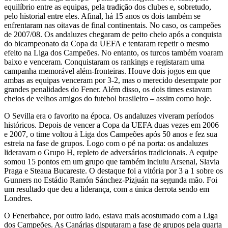
equilíbrio entre as equipas, pela tradição dos clubes e, sobretudo,
pelo historial entre eles. Afinal, há 15 anos os dois também se
enfrentaram nas oitavas de final continentais. No caso, os campeões
de 2007/08. Os andaluzes chegaram de peito cheio após a conquista
do bicampeonato da Copa da UEFA e tentaram repetir o mesmo
efeito na Liga dos Campeões. No entanto, os turcos também voaram
baixo e venceram. Conquistaram os rankings e registaram uma
campanha memorável além-fronteiras. Houve dois jogos em que
ambas as equipas venceram por 3-2, mas o merecido desempate por
grandes penalidades do Fener. Além disso, os dois times estavam
cheios de velhos amigos do futebol brasileiro – assim como hoje.
O Sevilla era o favorito na época. Os andaluzes viveram períodos
históricos. Depois de vencer a Copa da UEFA duas vezes em 2006
e 2007, o time voltou à Liga dos Campeões após 50 anos e fez sua
estreia na fase de grupos. Logo com o pé na porta: os andaluzes
lideravam o Grupo H, repleto de adversários tradicionais. A equipe
somou 15 pontos em um grupo que também incluiu Arsenal, Slavia
Praga e Steaua Bucareste. O destaque foi a vitória por 3 a 1 sobre os
Gunners no Estádio Ramón Sánchez-Pizjuán na segunda mão. Foi
um resultado que deu a liderança, com a única derrota sendo em
Londres.
O Fenerbahce, por outro lado, estava mais acostumado com a Liga
dos Campeões. As Canárias disputaram a fase de grupos pela quarta