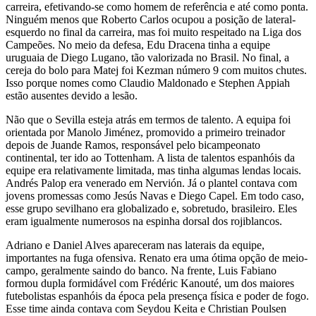
carreira, efetivando-se como homem de referência e até como ponta.
Ninguém menos que Roberto Carlos ocupou a posição de lateral-
esquerdo no final da carreira, mas foi muito respeitado na Liga dos
Campeões. No meio da defesa, Edu Dracena tinha a equipe
uruguaia de Diego Lugano, tão valorizada no Brasil. No final, a
cereja do bolo para Matej foi Kezman número 9 com muitos chutes.
Isso porque nomes como Claudio Maldonado e Stephen Appiah
estão ausentes devido a lesão.
Não que o Sevilla esteja atrás em termos de talento. A equipa foi
orientada por Manolo Jiménez, promovido a primeiro treinador
depois de Juande Ramos, responsável pelo bicampeonato
continental, ter ido ao Tottenham. A lista de talentos espanhóis da
equipe era relativamente limitada, mas tinha algumas lendas locais.
Andrés Palop era venerado em Nervión. Já o plantel contava com
jovens promessas como Jesús Navas e Diego Capel. Em todo caso,
esse grupo sevilhano era globalizado e, sobretudo, brasileiro. Eles
eram igualmente numerosos na espinha dorsal dos rojiblancos.
Adriano e Daniel Alves apareceram nas laterais da equipe,
importantes na fuga ofensiva. Renato era uma ótima opção de meio-
campo, geralmente saindo do banco. Na frente, Luis Fabiano
formou dupla formidável com Frédéric Kanouté, um dos maiores
futebolistas espanhóis da época pela presença física e poder de fogo.
Esse time ainda contava com Seydou Keita e Christian Poulsen